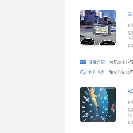
车
使
应
入
使
为开发中的导
项目介绍：
和众信拓公
客户感言：
A
使
应
程
使