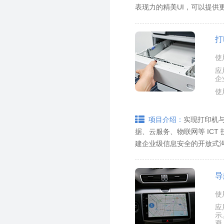
表现力的精美UI，可以提供
打
使
应
企
使
实现打印机
项目介绍：
据、云服务、物联网等 IC
建企业级信息安全的开放式沟
导
使
应
示
避